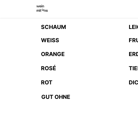
WEINSHOP
WINZER INNEN
WI
SCHAUM
LE
WEISS
FR
ORANGE
ER
ROSÉ
TI
ROT
DI
GUT OHNE