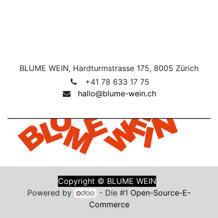
BLUME WEIN, Hardturmstrasse 175, 8005 Zürich
+41 78 633 17 75
hallo@blume-wein.ch
Copyright ©
B
LUM
E WEIN
Powered by
- Die #1
Open-Source-E-
Commerce