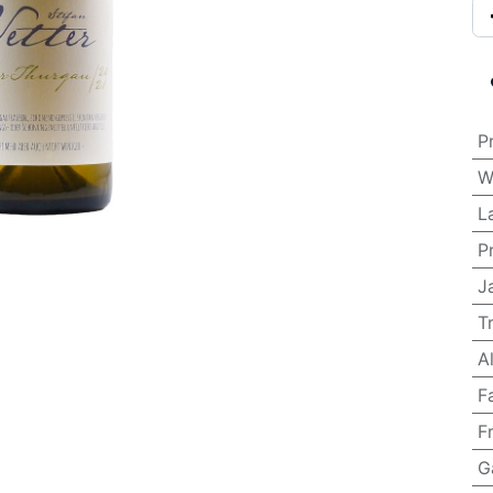
P
W
L
P
J
T
A
F
F
G