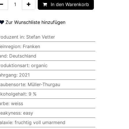
In den Warenkorb
Zur Wunschliste hinzufügen
roduzent in
:
Stefan Vetter
einregion
:
Franken
and
:
Deutschland
roduktionsart
:
organic
ahrgang
:
2021
raubensorte
:
Müller-Thurgau
lkoholgehalt
:
9 %
arbe
:
weiss
reakyness
:
easy
alaxie
:
fruchtig voll umarmend