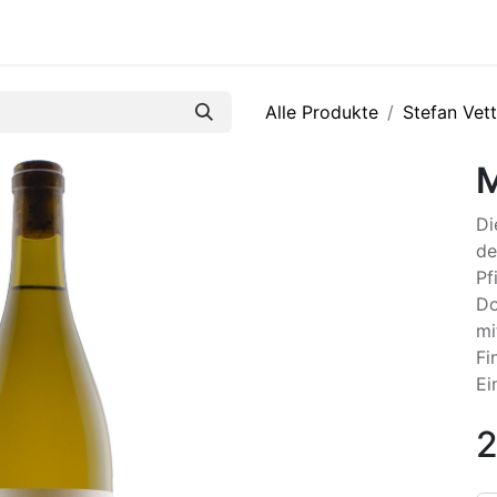
R
Alle Produkte
Stefan Vett
M
Di
de
Pf
Do
mi
Fi
Ei
2