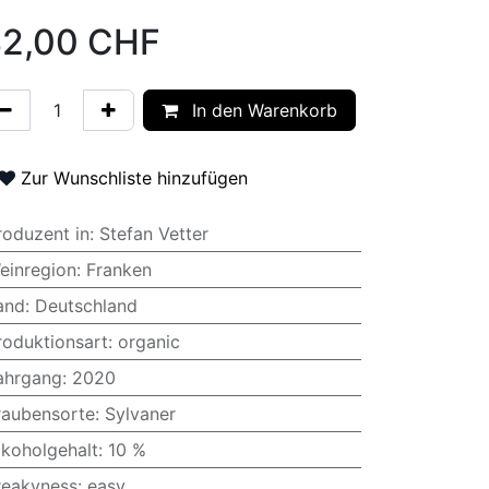
2,00
CHF
In den Warenkorb
Zur Wunschliste hinzufügen
roduzent in
:
Stefan Vetter
einregion
:
Franken
and
:
Deutschland
roduktionsart
:
organic
ahrgang
:
2020
raubensorte
:
Sylvaner
lkoholgehalt
:
10 %
reakyness
:
easy