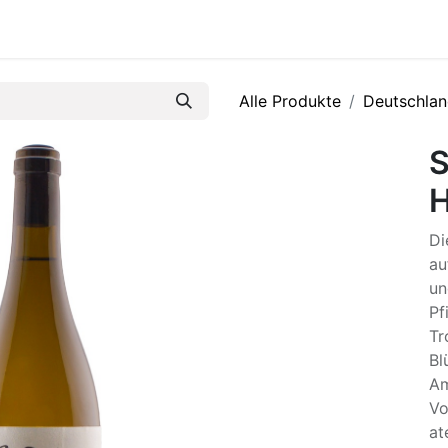
R
Alle Produkte
Deutschla
S
H
Di
au
un
Pf
Tr
Bl
Am
Vo
at