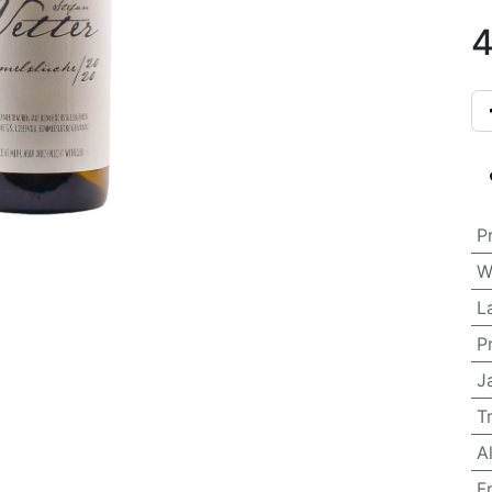
4
P
W
L
P
J
T
A
F