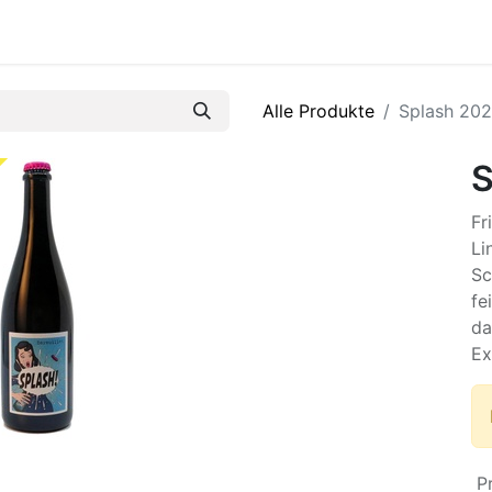
R
Alle Produkte
Splash 202
S
Fr
Li
Sc
fe
da
Ex
P