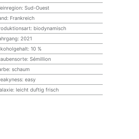
einregion
:
Sud-Ouest
and
:
Frankreich
roduktionsart
:
biodynamisch
ahrgang
:
2021
lkoholgehalt
:
10 %
raubensorte
:
Sémillion
arbe
:
schaum
reakyness
:
easy
alaxie
:
leicht duftig frisch