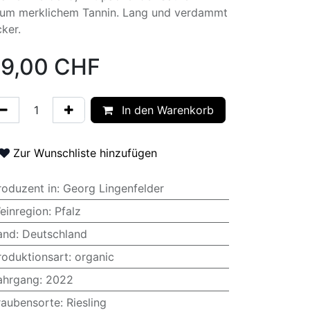
um merklichem Tannin. Lang und verdammt
cker.
9,00
CHF
In den Warenkorb
Zur Wunschliste hinzufügen
roduzent in
:
Georg Lingenfelder
einregion
:
Pfalz
and
:
Deutschland
roduktionsart
:
organic
ahrgang
:
2022
raubensorte
:
Riesling