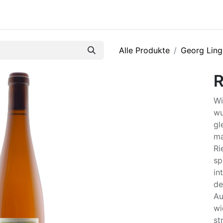
R
Alle Produkte
Georg Ling
R
Wi
wu
gl
ma
Ri
sp
in
de
Au
wi
st