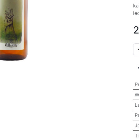
ka
le
2
P
W
L
P
J
T