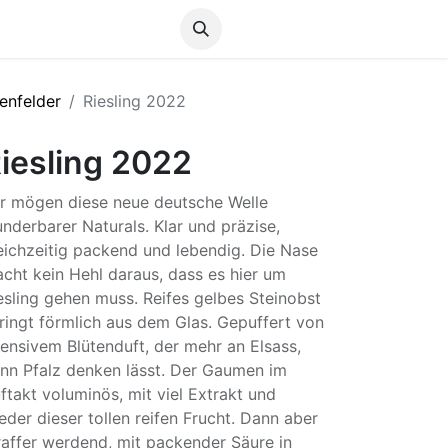
Anmelden
enfelder
Riesling 2022
iesling 2022
r mögen diese neue deutsche Welle
nderbarer Naturals. Klar und präzise,
eichzeitig packend und lebendig. Die Nase
cht kein Hehl daraus, dass es hier um
esling gehen muss. Reifes gelbes Steinobst
ringt förmlich aus dem Glas. Gepuffert von
tensivem Blütenduft, der mehr an Elsass,
nn Pfalz denken lässt. Der Gaumen im
ftakt voluminös, mit viel Extrakt und
eder dieser tollen reifen Frucht. Dann aber
raffer werdend, mit packender Säure in