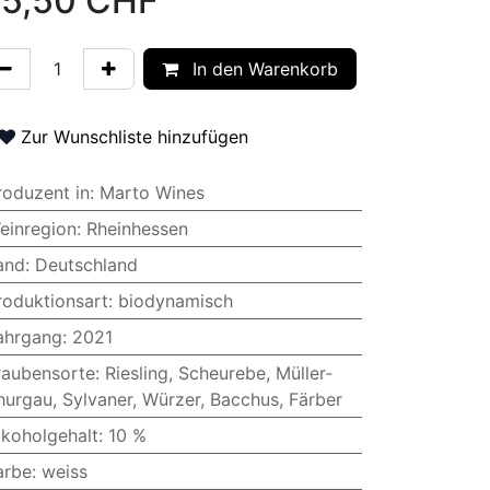
5,50
CHF
In den Warenkorb
Zur Wunschliste hinzufügen
roduzent in
:
Marto Wines
einregion
:
Rheinhessen
and
:
Deutschland
roduktionsart
:
biodynamisch
ahrgang
:
2021
raubensorte
:
Riesling
,
Scheurebe
,
Müller-
hurgau
,
Sylvaner
,
Würzer
,
Bacchus
,
Färber
lkoholgehalt
:
10 %
arbe
:
weiss