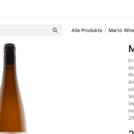
R
Alle Produkte
Marto Win
M
Er
ex
fl
An
or
Vo
Ve
mi
Zi