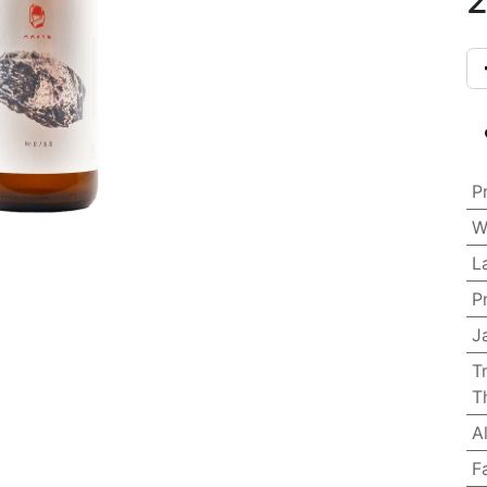
2
P
W
L
P
J
T
T
A
F