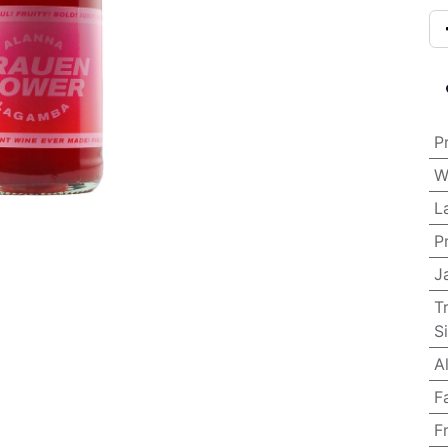
P
W
L
P
J
T
S
A
F
F