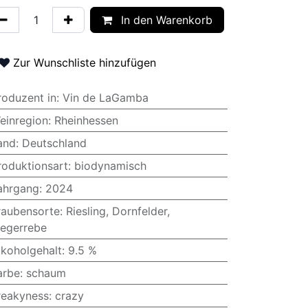
In den Warenkorb
Zur Wunschliste hinzufügen
roduzent in
:
Vin de LaGamba
einregion
:
Rheinhessen
and
:
Deutschland
roduktionsart
:
biodynamisch
ahrgang
:
2024
raubensorte
:
Riesling
,
Dornfelder
,
iegerrebe
lkoholgehalt
:
9.5 %
arbe
:
schaum
reakyness
:
crazy