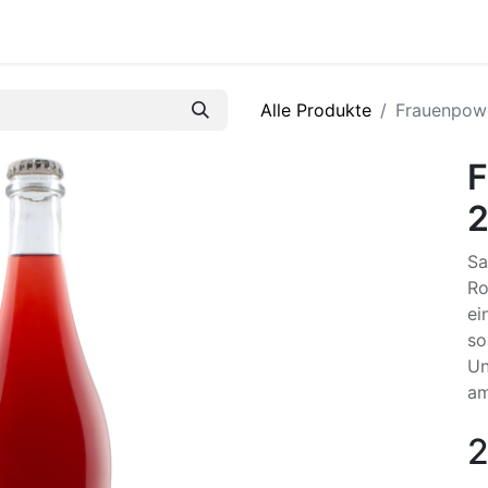
R
Alle Produkte
Frauenpow
F
Sa
Ro
ei
so
Un
am
2