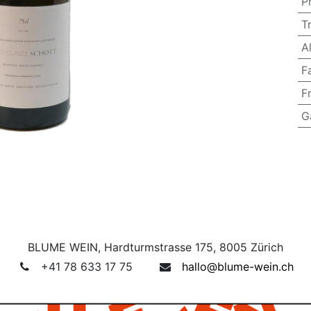
P
T
A
F
F
G
BLUME WEIN, Hardturmstrasse 175, 8005 Zürich
+41 78 633 17 75
hallo@blume-wein.ch