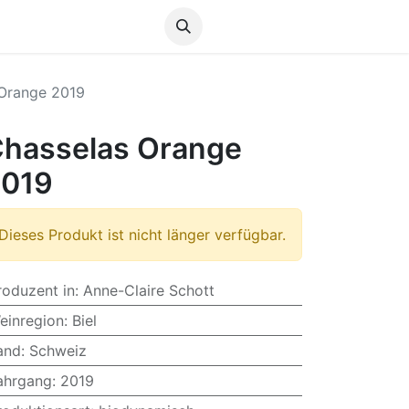
Anmelden
Orange 2019
hasselas Orange
2019
Dieses Produkt ist nicht länger verfügbar.
roduzent in
:
Anne-Claire Schott
einregion
:
Biel
and
:
Schweiz
ahrgang
:
2019