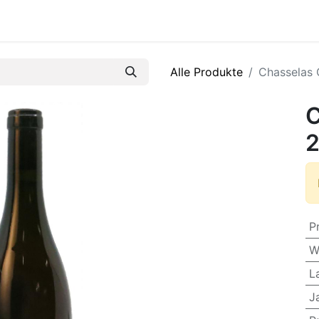
R
Alle Produkte
Chasselas 
C
P
W
L
J