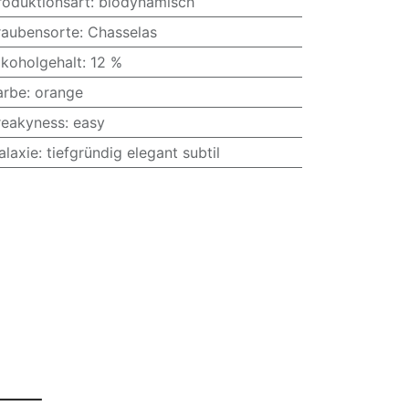
roduktionsart
:
biodynamisch
raubensorte
:
Chasselas
lkoholgehalt
:
12 %
arbe
:
orange
reakyness
:
easy
alaxie
:
tiefgründig elegant subtil