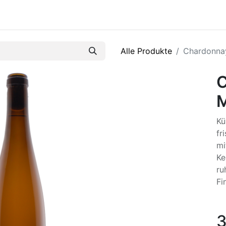
R
Alle Produkte
Chardonna
C
M
Kü
fr
mi
Ke
ru
Fi
3