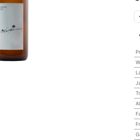
P
W
L
J
T
A
F
F
G