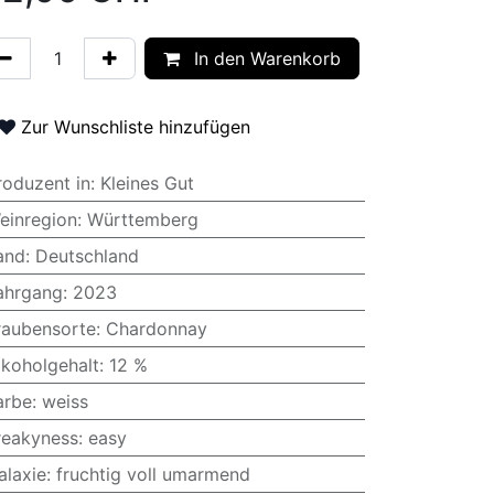
In den Warenkorb
Zur Wunschliste hinzufügen
roduzent in
:
Kleines Gut
einregion
:
Württemberg
and
:
Deutschland
ahrgang
:
2023
raubensorte
:
Chardonnay
lkoholgehalt
:
12 %
arbe
:
weiss
reakyness
:
easy
alaxie
:
fruchtig voll umarmend