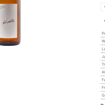
P
W
L
J
T
A
F
F
G