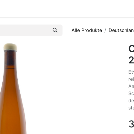
R
Alle Produkte
Deutschla
C
Et
re
Am
Sc
de
st
3