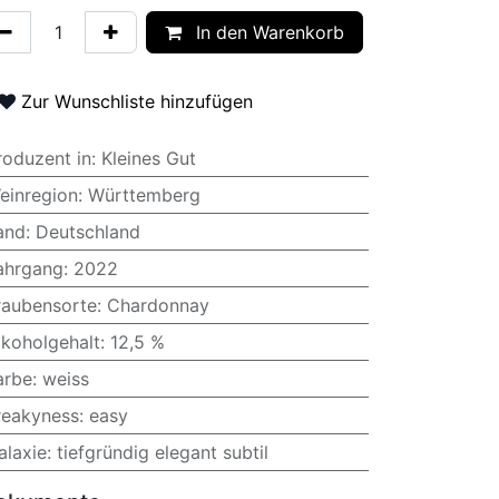
In den Warenkorb
Zur Wunschliste hinzufügen
roduzent in
:
Kleines Gut
einregion
:
Württemberg
and
:
Deutschland
ahrgang
:
2022
raubensorte
:
Chardonnay
lkoholgehalt
:
12,5 %
arbe
:
weiss
reakyness
:
easy
alaxie
:
tiefgründig elegant subtil