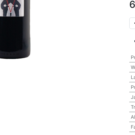
6
P
W
L
P
J
T
A
F