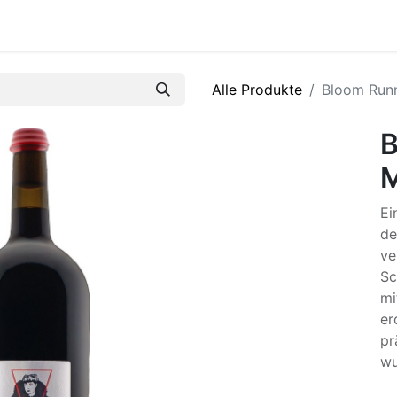
R
Alle Produkte
Bloom Run
B
Ei
de
ve
Sc
mi
er
pr
wu