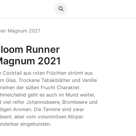
Anmelden
ner Magnum 2021
loom Runner
Magnum 2021
n Cocktail aus roten Früchten strömt aus
m Glas. Trockene Tabakblätter und Vanille
rleihen der süßen Frucht Charakter.
hmeichelnd geht es auch im Mund weiter,
t viel reifer Johannisbeere, Brombeere und
digen Aromen. Die Tannine sind zwar
äsent, aber vom voluminösen Körper
nderbar eingebunden.