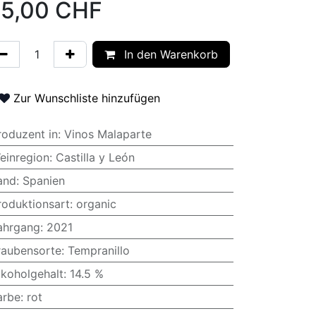
5,00
CHF
In den Warenkorb
Zur Wunschliste hinzufügen
roduzent in
:
Vinos Malaparte
einregion
:
Castilla y León
and
:
Spanien
roduktionsart
:
organic
ahrgang
:
2021
raubensorte
:
Tempranillo
lkoholgehalt
:
14.5 %
arbe
:
rot