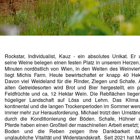
Rockstar, Individualist, Kauz - ein absolutes Unikat. Er 
seine Weine belegen einen festen Platz in unserem Herzen.
Minuten nordöstlich von Wien, in den Weiten des Weinviert
liegt Michis Farm. Heute bewirtschaftet er knapp 40 Hekt
Davon viel Weideland für die Rinder, Ziegen und Schafe. 
alten Getreidesorten wird Brot und Bier hergestellt, ein p
Feldfrüchte und ca. 12 Hektar Wein. Die Rebflächen liegen
hügeliger Landschaft auf Löss und Lehm. Das Klima i
kontinental und die langen Trockenperioden im Sommer wer
immer mehr zur Herausforderung. Michael trotzt den Umstän
durch die Konditionierung der Böden. Schafe, Hühner u
Pferde haben einen Großteil der maschinellen Arbeit ersetzt; 
Boden und die Reben zeigen ihre Dankbarkeit dur
unglaubliche Vitalität und Widerstandskraft.  Seit 2021 hat Mi